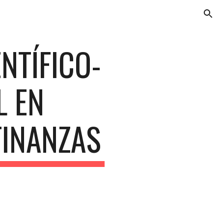
ion
ENTÍFICO-
 EN 
FINANZAS