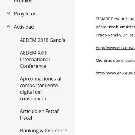
Premios
Proyectos
El M&BE Research ha p
Actividad
póster 
Problemática
Prado Román, Dr. Raú
AEDEM 2018 Gandía
http://www.ehu.eus/e
AEDEM XXIII
International
Mientras que el póste
Conference
http://www.ehu.eus/
Aproximaciones al
comportamiento
digital del
consumidor
Artículo en Fettaf
Fiscal
Banking & Insurance