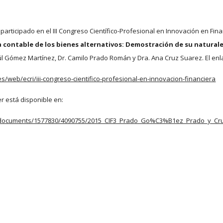
articipado en el III Congreso Científico-Profesional en Innovación en Fina
 contable de los bienes alternativos: Demostración de su natural
l Gómez Martínez, Dr. Camilo Prado Román y Dra. Ana Cruz Suarez. El enla
s/web/ecri/iii-congreso-cientifico-profesional-en-innovacion-financiera
r está disponible en:
documents/1577830/4090755/2015_CIF3_Prado_Go%C3%B1ez_Prado_y_Cruz_