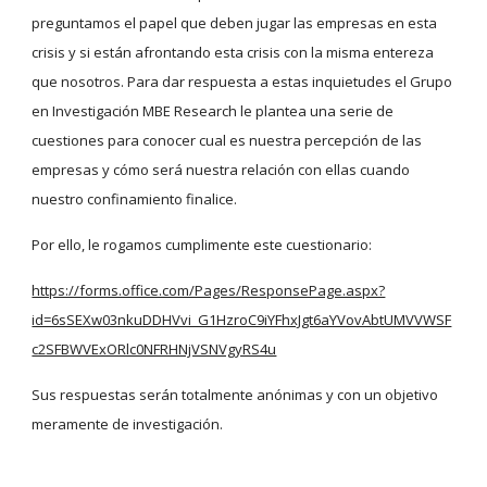
preguntamos el papel que deben jugar las empresas en esta 
crisis y si están afrontando esta crisis con la misma entereza 
que nosotros. Para dar respuesta a estas inquietudes el Grupo 
en Investigación MBE Research le plantea una serie de 
cuestiones para conocer cual es nuestra percepción de las 
empresas y cómo será nuestra relación con ellas cuando 
nuestro confinamiento finalice.
Por ello, le rogamos cumplimente este cuestionario: 
https://forms.office.com/Pages/ResponsePage.aspx?
id=6sSEXw03nkuDDHVvi_G1HzroC9iYFhxJgt6aYVovAbtUMVVWSF
c2SFBWVExORlc0NFRHNjVSNVgyRS4u
Sus respuestas serán totalmente anónimas y con un objetivo 
meramente de investigación.