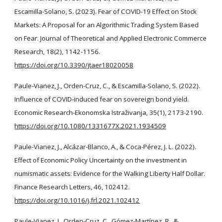
Escamilla-Solano, S. (2023). Fear of COVID-19 Effect on Stock
Markets: A Proposal for an Algorithmic Trading System Based
on Fear. Journal of Theoretical and Applied Electronic Commerce
Research, 18(2), 1142-1156.
https://doi.org/10.3390/jtaer18020058
Paule-Vianez, J., Orden-Cruz, C., & Escamilla-Solano, S. (2022).
Influence of COVID-induced fear on sovereign bond yield.
Economic Research-Ekonomska Istraživanja, 35(1), 2173-2190.
https://doi.org/10.1080/1331677X.2021.1934509
Paule-Vianez, J., Alcázar-Blanco, A., & Coca-Pérez, J. L. (2022).
Effect of Economic Policy Uncertainty on the investment in
numismatic assets: Evidence for the Walking Liberty Half Dollar.
Finance Research Letters, 46, 102412.
https://doi.org/10.1016/j.frl.2021.102412
Paule-Vianez, J., Orden-Cruz, C., Gómez-Martínez, R., &