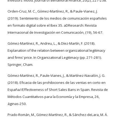
investors’ mood. Journal of Behavioral Finance, 20(2), 227-238.
Orden-Cruz, M. C., Gómez-Martínez, R., & Paule-Vianez, J.
(2019). Sentimiento de los medios de comunicación españoles
en formato digital sobre el Ibex 35. aDResearch: Revista
Internacional de Investigación en Comunicación, (19), 56-67.
Gómez-Martínez, R., Andreu, L., & Díez-Martín, F. (2018).
Explanation of the relation between organizational legitimacy
and firms’ price. In Organizational Legitimacy (pp. 271-281).
Springer, Cham.
Gómez-Martínez, R., Paule-Vianes, J., & Martínez-Navalón, J. G.
(2018). Eficacia de las prohibiciones de las ventas en corto en
España//Effectiveness of Short Sales Bans in Spain. Revista de
Métodos Cuantitativos para la Economía y la Empresa, 26,
áginas-250.
Prado-Román, M., Gómez-Martínez, R., & Sánchez-deLara, M. Á.