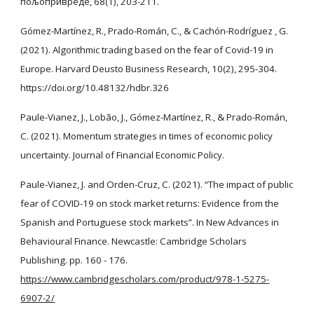
пољопривреде, 68(1), 203-211.
Gómez-Martínez, R., Prado-Román, C., & Cachón-Rodríguez , G.
(2021). Algorithmic trading based on the fear of Covid-19 in
Europe. Harvard Deusto Business Research, 10(2), 295-304.
https://doi.org/10.48132/hdbr.326
Paule-Vianez, J., Lobão, J., Gómez-Martínez, R., & Prado-Román,
C. (2021). Momentum strategies in times of economic policy
uncertainty. Journal of Financial Economic Policy.
Paule-Vianez, J. and Orden-Cruz, C. (2021). “The impact of public
fear of COVID-19 on stock market returns: Evidence from the
Spanish and Portuguese stock markets”. In New Advances in
Behavioural Finance. Newcastle: Cambridge Scholars
Publishing. pp. 160 - 176.
https://www.cambridgescholars.com/product/978-1-5275-
6907-2/