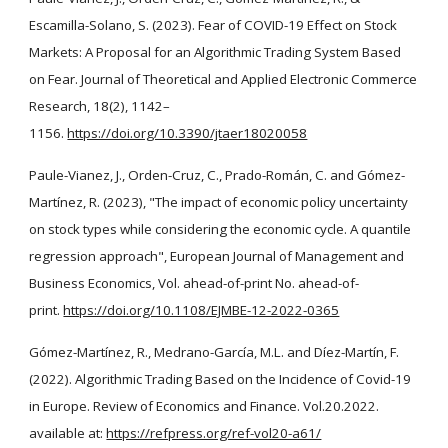
Escamilla-Solano, S. (2023). Fear of COVID-19 Effect on Stock
Markets: A Proposal for an Algorithmic Trading System Based
on Fear. Journal of Theoretical and Applied Electronic Commerce
Research, 18(2), 1142–
1156.
https://doi.org/10.3390/jtaer18020058
Paule-Vianez, J., Orden-Cruz, C., Prado-Román, C. and Gómez-
Martínez, R. (2023), "The impact of economic policy uncertainty
on stock types while considering the economic cycle. A quantile
regression approach", European Journal of Management and
Business Economics, Vol. ahead-of-print No. ahead-of-
print.
https://doi.org/10.1108/EJMBE-12-2022-0365
Gómez-Martínez, R., Medrano-García, M.L. and Díez-Martín, F.
(2022). Algorithmic Trading Based on the Incidence of Covid-19
in Europe. Review of Economics and Finance. Vol.20.2022.
available at:
https://refpress.org/ref-vol20-a61/