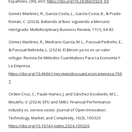
Españoles, (30), e03.
https://doi.org/10.26360/2024_03
Goméz-Martinez, R., García-Costa, L., García-Costa, B., & Prado-
Román, C. (2024). Batiendo al Ibex: siguiendo a Mercurio
retrógrado. Multidisciplinary Business Review, 17(1), 64-82.
Gómez Martínez, R., Medrano-García, M. L., Pascual-Pedreño, E.,
& Pascual-Nebreda, L. (2024). El Bitcoin ya no es un valor
refugio. Revista De Métodos Cuantitativos Para La Economía Y
La Empresa.
https://doi.org/10.46661/rev.metodoscuant.econ.empresa.769
7
Orden-Cruz, C.; Paule-Vianez, J. and Sánchez-Escobedo, M.C.,
Moutiño, V. (2024): EPU and SMEs' Financial Performance:
industry vs. service sector. Journal of Open Innovation:
Technology, Market, and Complexity, 10(3), 100320
https://doi.org/10.1016/j.joitmc.2024.100320