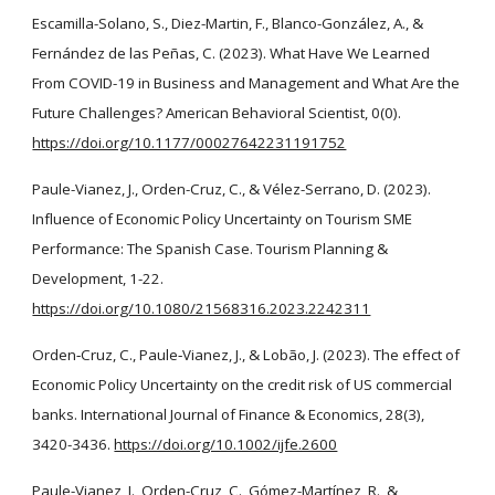
Escamilla-Solano, S., Diez-Martin, F., Blanco-González, A., &
Fernández de las Peñas, C. (2023). What Have We Learned
From COVID-19 in Business and Management and What Are the
Future Challenges? American Behavioral Scientist, 0(0).
https://doi.org/10.1177/00027642231191752
Paule-Vianez, J., Orden-Cruz, C., & Vélez-Serrano, D. (2023).
Influence of Economic Policy Uncertainty on Tourism SME
Performance: The Spanish Case. Tourism Planning &
Development, 1-22.
https://doi.org/10.1080/21568316.2023.2242311
Orden‐Cruz, C., Paule‐Vianez, J., & Lobão, J. (2023). The effect of
Economic Policy Uncertainty on the credit risk of US commercial
banks. International Journal of Finance & Economics, 28(3),
3420-3436.
https://doi.org/10.1002/ijfe.2600
Paule-Vianez, J., Orden-Cruz, C., Gómez-Martínez, R., &