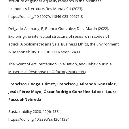
structure of gender equality research in the business
economics literature. Rev Manag Sci (2023).
https://doi.org/10.1007/s11846-023-00671-8
Delgado‐Alemany, R; Blanco‐González; Díez‐Martín (2022).
Exploring the intellectual structure of research in codes of
ethics: A bibliometric analysis. Business Ethics, the Environment
& Responsibility. DOI: 10.1111/beer.12400
The Scent of Art. Perception, Evaluation, and Behaviour in a
Museum in Response to Olfactory Marketing
Francisco I. Vega-Gómez, Francisco J. Miranda-Gonzalez,
Jesús Pérez Mayo, Óscar Rodrigo González-López, Laura
Pascual-Nebreda
Sustainability 2020, 12(4), 1384;
https://doi.org/10.3390/su12041384